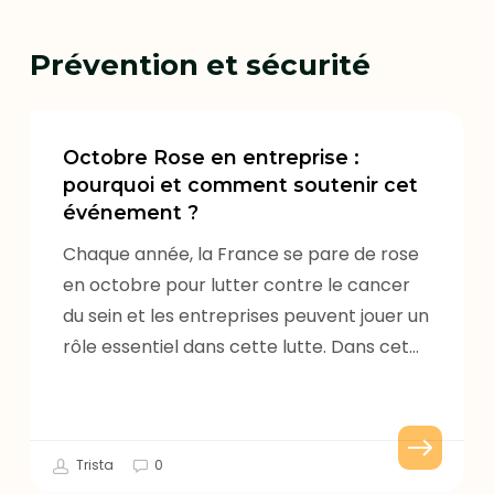
Prévention et sécurité
Octobre
Rose
Octobre Rose en entreprise :
en
pourquoi et comment soutenir cet
événement ?
entreprise
:
Chaque année, la France se pare de rose
pourquoi
en octobre pour lutter contre le cancer
et
du sein et les entreprises peuvent jouer un
comment
rôle essentiel dans cette lutte. Dans cet…
soutenir
cet
événement
?
Trista
0