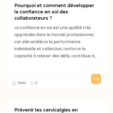
et
Pourquoi et comment développer
comment
la confiance en soi des
collaborateurs ?
développer
la
La confiance en soi est une qualité très
confiance
appréciée dans le monde professionnel,
en
car elle améliore la performance
soi
individuelle et collective, renforce la
des
capacité à relever des défis, contribue à…
collaborateurs
?
Trista
0
Prévenir
les
Prévenir les cervicalgies en