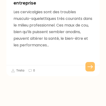
cervicalgies
entreprise
en
Les cervicalgies sont des troubles
entreprise
musculo-squelettiques très courants dans
le milieu professionnel. Ces maux de cou,
bien qu’ils puissent sembler anodins,
peuvent altérer la santé, le bien-être et
les performances…
Trista
0