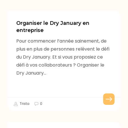
Organiser
le
Organiser le Dry January en
Dry
entreprise
January
Pour commencer l’année sainement, de
en
plus en plus de personnes relèvent le défi
entreprise
du Dry January. Et si vous proposiez ce
défi à vos collaborateurs ? Organiser le
Dry January…
Trista
0
Pourquoi