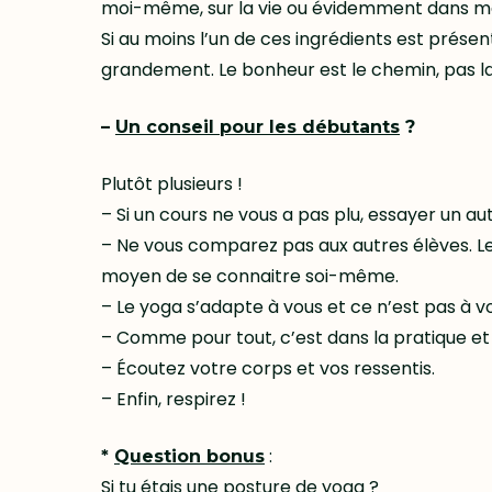
moi-même, sur la vie ou évidemment dans ma 
Si au moins l’un de ces ingrédients est présen
grandement. Le bonheur est le chemin, pas la
–
Un conseil pour les débutants
?
Plutôt plusieurs !
– Si un cours ne vous a pas plu, essayer un au
– Ne vous comparez pas aux autres élèves. Le
moyen de se connaitre soi-même.
– Le yoga s’adapte à vous et ce n’est pas à 
– Comme pour tout, c’est dans la pratique et 
– Écoutez votre corps et vos ressentis.
– Enfin, respirez !
:
*
Question bonus
Si tu étais une posture de yoga
?